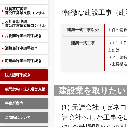
経営事項審査
*軽微な建設工事（
官公庁営業支援コンサル
入札参加申請
官公庁営業支援コンサル
建築一式工事以外
１件の請
古物商許可申請手続き
建築一式工事
（１）１
酒類免許申請手続き
または
（２）請
宅建業許可申請手続き
（主要構造
法人認可手続き
建設業を取りたい
顧問契約・法人運営支援
事務所案内
(1) 元請会社（ゼ
請会社へしか工事を
ご依頼について