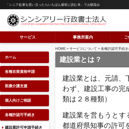
「シニア起業を思い立ったらいちばん最初に読む本」でお馴染み
サービス
事務所案内
ご
HOME
>
サービスについて
>
各種許認可手続き
ホーム
建設業とは？
各種在留資格申請
建設業とは、元請、
医療介護支援
わず、建設工事の完
類は２８種類
）
個人向けご相談
建設業を営もうとす
各種許認可手続き
都道府県知事の許可
建設業許可申請手続き